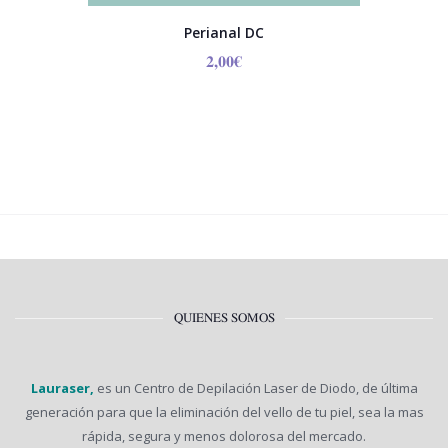
Perianal DC
2,00
€
QUIENES SOMOS
Lauraser,
es un Centro de Depilación Laser de Diodo, de última
generación para que la eliminación del vello de tu piel, sea la mas
rápida, segura y menos dolorosa del mercado.