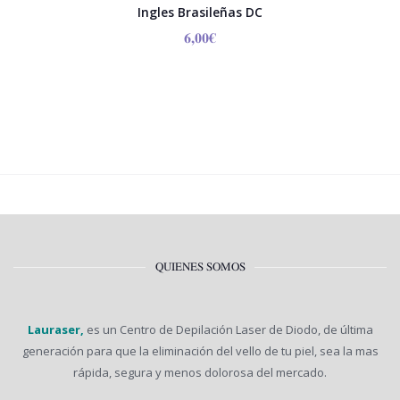
Ingles Brasileñas DC
6,00
€
QUIENES SOMOS
Lauraser,
es un Centro de Depilación Laser de Diodo, de última
generación para que la eliminación del vello de tu piel, sea la mas
rápida, segura y menos dolorosa del mercado.