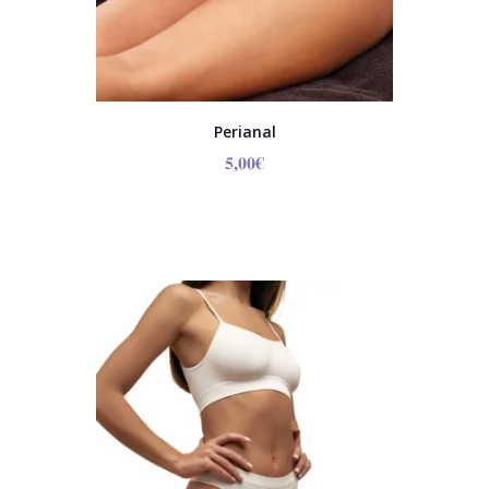
Perianal
5,00
€